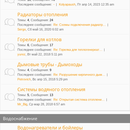
Последнее сообщение:
-
Kolyapaush
, Пт апр 14, 2023 12:35 am
и
Радиаторы отопления
Темы
:
4
,
Сообщения
:
24
Последнее сообщение:
Re: Схемы подключения радиатр…
Sergo
, Сб май 16, 2020 6:02 am
Горелки для котлов
Темы
:
6
,
Сообщения
:
17
Последнее сообщение:
Re: Горелка для теплогенереат…
yurez
, Вт май 22, 2018 5:11 pm
Дымовые трубы - Дымоходы
Темы
:
4
,
Сообщения
:
9
Последнее сообщение:
Re: Разрушение кирпичного дым…
Petrovich
, Вс апр 15, 2018 5:29 pm
Системы водяного отопления
Темы
:
5
,
Сообщения
:
13
Последнее сообщение:
Re: Открытая система отоплени…
Mr_Big
, Ср мар 28, 2018 6:57 am
Водоснабжение
Водонагреватели и бойлеры