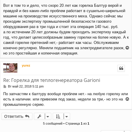
к
о
Вот в том то и дело, что скоро 20 лет как горелка Балтур верой и
н
о
правдой и без каких-либо проблем работает в сушильно-ширильной
а
б
щ
ч
машине на производстве искусственного меха. Однако сейчас мы
е
а
проходим экспертизу промышленной безопасности газового
н
л
оборудования раз в три года и стоит эта операция 140 тыс. руб.
и
у
а по истечении 20 лет должны будем проходить экспертизу каждый
е
год, что делает целесообразным замену горелки на более новую. А к
самой горелке претензий нет,- работает как часы. Обслуживаем
конечно регулярно. Меняли подшипник на электродвигателе разок, -
е
но это простейшая и копеечная операция.
р
н
yurez
у
т
ь
Re: Горелка для теплогенереатора Garioni
с
я
С
Вт май 22, 2018 5:11 pm
к
о
По запчастям к балтуру вообще проблем нет.- на любую горелку или
н
о
есть в наличии. или привезем под заказ, недели за три,- но это на
а
б
е
щ
ч
промышленную серию.
р
е
а
н
н
л
Ответить
и
у
у
е
т
5 сообщений • Страница
1
из
1
ь
с