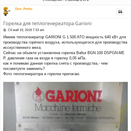
и
Don_Pedro
Горелка для теплогенереатора Garioni
С
Сб май 19, 2018 7:33 am
о
Имеем теплогенератор GARIONI G 1.500 ATO мощность 640 кВт для
о
производства горячего воздуха, использующегося для производства
б
щ
исскуственного меха.
е
Сейчас на объекте установлена горелка Baltur BGN 100 DSPGN-ME
н
P, давление газа на входе в горелку 0,05 мПа.
и
как я понимаю данная горелка снята с производства,- чем
е
посоветуете заменить?
Фото теплогенератора и горелки прилагаю.