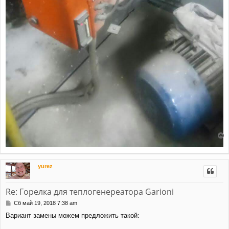
е
р
н
yurez
у
т
ь
Re: Горелка для теплогенереатора Garioni
с
я
С
Сб май 19, 2018 7:38 am
к
о
Вариант замены можем предложить такой:
н
о
а
б