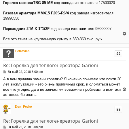
щ
ч
Горелка газоваяTBG 85 ME
код завода изготовителя 17500020
е
а
н
л
Газовая арматура MM415 F20S-R6/4
код завода изготовителя
и
у
19990558
е
Переходник 2"M X 1"1/2F
код завода изготовителя 96000007
е
Все это тянет на кругленькую сумму в 350-360 тыс. руб.
р
н
Petrovich
у
т
ь
Re: Горелка для теплогенереатора Garioni
с
я
С
Вт май 22, 2018 5:00 pm
к
о
А в чем причина замены горелки? Я конечно понимаю что почти 20
н
о
лет эксплуатации - это очень приличный срок, и сломаться может
а
б
щ
ч
все что угодно. да и по запчастям возможны проблемы. и все-таки
е
а
е
хотелось бы знать.
н
л
р
и
у
н
е
Don_Pedro
у
т
ь
Re: Горелка для теплогенереатора Garioni
с
я
С
Вт май 22, 2018 5:08 pm