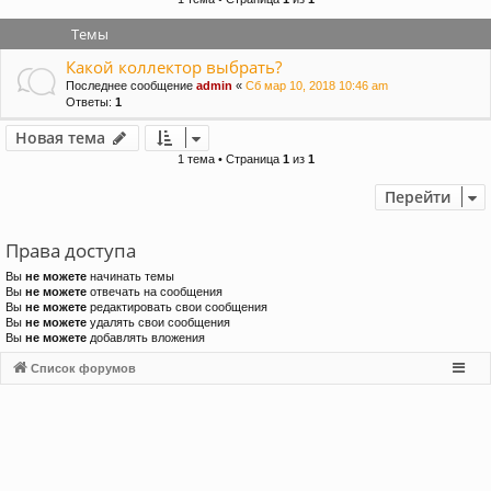
и
Темы
Какой коллектор выбрать?
Последнее сообщение
admin
«
Сб мар 10, 2018 10:46 am
Ответы:
1
Новая тема
1 тема • Страница
1
из
1
Перейти
Права доступа
Вы
не можете
начинать темы
Вы
не можете
отвечать на сообщения
Вы
не можете
редактировать свои сообщения
Вы
не можете
удалять свои сообщения
Вы
не можете
добавлять вложения
Список форумов