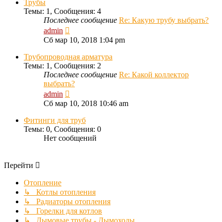
Трубы
Темы
:
1
,
Сообщения
:
4
Последнее сообщение
Re: Какую трубу выбрать?
Перейти
admin
к
Сб мар 10, 2018 1:04 pm
последнему
сообщению
Трубопроводная арматура
Темы
:
1
,
Сообщения
:
2
Последнее сообщение
Re: Какой коллектор
выбрать?
Перейти
admin
к
Сб мар 10, 2018 10:46 am
последнему
сообщению
Фитинги для труб
Темы
:
0
,
Сообщения
:
0
Нет сообщений
Перейти
Отопление
↳ Котлы отопления
↳ Радиаторы отопления
↳ Горелки для котлов
↳ Дымовые трубы - Дымоходы