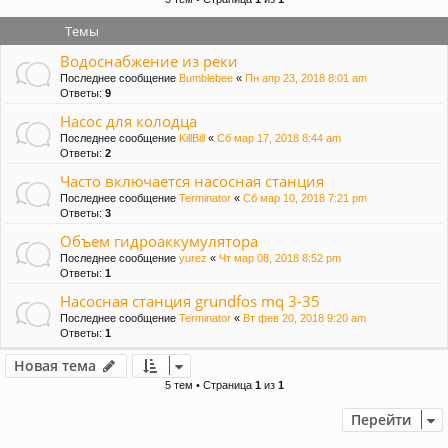
и
Темы
Водоснабжение из реки
Последнее сообщение
Bumblebee
«
Пн апр 23, 2018 8:01 am
Ответы:
9
Насос для колодца
Последнее сообщение
KillBill
«
Сб мар 17, 2018 8:44 am
Ответы:
2
Часто включается насосная станция
Последнее сообщение
Terminator
«
Сб мар 10, 2018 7:21 pm
Ответы:
3
Объем гидроаккумулятора
Последнее сообщение
yurez
«
Чт мар 08, 2018 8:52 pm
Ответы:
1
Насосная станция grundfos mq 3-35
Последнее сообщение
Terminator
«
Вт фев 20, 2018 9:20 am
Ответы:
1
Новая тема
5 тем • Страница
1
из
1
Перейти