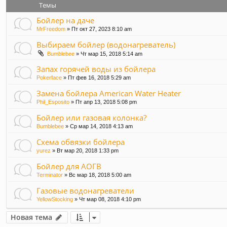
Темы
Бойлер на даче
MrFreedom
» Пт окт 27, 2023 8:10 am
Выбираем бойлер (водонагреватель)
Bumblebee
» Чт мар 15, 2018 5:14 am
Запах горячей воды из бойлера
Pokerface
» Пт фев 16, 2018 5:29 am
Замена бойлера American Water Heater
Phil_Esposito
» Пт апр 13, 2018 5:08 pm
Бойлер или газовая колонка?
Bumblebee
» Ср мар 14, 2018 4:13 am
Схема обвязки бойлера
yurez
» Вт мар 20, 2018 1:33 pm
Бойлер для АОГВ
Terminator
» Вс мар 18, 2018 5:00 am
Газовые водонагреватели
YellowStocking
» Чт мар 08, 2018 4:10 pm
Новая тема