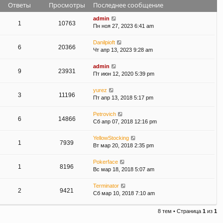
Ответы
Просмотры
Последнее сообщение
admin
1
10763
Пн ноя 27, 2023 6:41 am
Danilpioft
6
20366
Чт апр 13, 2023 9:28 am
admin
9
23931
Пт июн 12, 2020 5:39 pm
yurez
3
11196
Пт апр 13, 2018 5:17 pm
Petrovich
6
14866
Сб апр 07, 2018 12:16 pm
YellowStocking
1
7939
Вт мар 20, 2018 2:35 pm
Pokerface
1
8196
Вс мар 18, 2018 5:07 am
Terminator
2
9421
Сб мар 10, 2018 7:10 am
8 тем • Страница
1
из
1