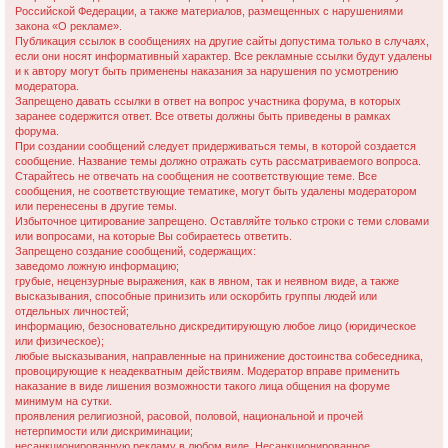
Российской Федерации, а также материалов, размещенных с нарушениями
и
закона «О рекламе».
Публикация ссылок в сообщениях на другие сайты допустима только в случаях,
если они носят информативный характер. Все рекламные ссылки будут удалены
и к автору могут быть применены наказания за нарушения по усмотрению
модератора.
Запрещено давать ссылки в ответ на вопрос участника форума, в которых
заранее содержится ответ. Все ответы должны быть приведены в рамках
форума.
При создании сообщений следует придерживаться темы, в которой создается
сообщение. Название темы должно отражать суть рассматриваемого вопроса.
Старайтесь не отвечать на сообщения не соответствующие теме. Все
сообщения, не соответствующие тематике, могут быть удалены модератором
или перенесены в другие темы.
Избыточное цитирование запрещено. Оставляйте только строки с теми словами
или вопросами, на которые Вы собираетесь ответить.
Запрещено создание сообщений, содержащих:
заведомо ложнyю инфоpмацию;
гpубые, нецензурные выражения, как в явном, так и неявном виде, а также
высказывания, способные принизить или оскорбить группы людей или
отдельных личностей;
информацию, безосновательно дискредитирующую любое лицо (юридическое
или физическое);
любые высказывания, направленные на принижение достоинства собеседника,
провоцирующие к неадекватным действиям. Модератор вправе применить
наказание в виде лишения возможности такого лица общения на форуме
минимум на сутки.
проявления религиозной, расовой, половой, национальной и прочей
нетерпимости или дискриминации;
несанкционированную рекламу в любом виде. Несанкционированное