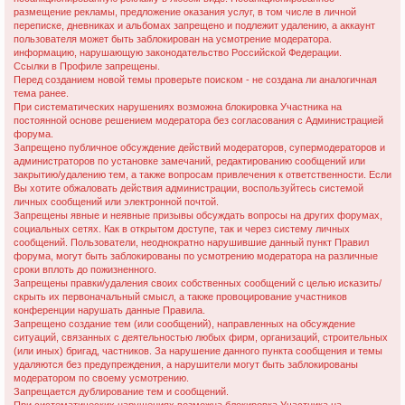
размещение рекламы, предложение оказания услуг, в том числе в личной
переписке, дневниках и альбомах запрещено и подлежит удалению, а аккаунт
пользователя может быть заблокирован на усмотрение модератора.
информацию, нарушающую законодательство Российской Федерации.
Ссылки в Профиле запрещены.
Перед созданием новой темы проверьте поиском - не создана ли аналогичная
тема ранее.
При систематических нарушениях возможна блокировка Участника на
постоянной основе решением модератора без согласования с Администрацией
форума.
Запрещено публичное обсуждение действий модераторов, супермодераторов и
администраторов по установке замечаний, редактированию сообщений или
закрытию/удалению тем, а также вопросам привлечения к ответственности. Если
Вы хотите обжаловать действия администрации, воспользуйтесь системой
личных сообщений или электронной почтой.
Запрещены явные и неявные призывы обсуждать вопросы на других форумах,
социальных сетях. Как в открытом доступе, так и через систему личных
сообщений. Пользователи, неоднократно нарушившие данный пункт Правил
форума, могут быть заблокированы по усмотрению модератора на различные
сроки вплоть до пожизненного.
Запрещены правки/удаления своих собственных сообщений с целью исказить/
скрыть их первоначальный смысл, а также провоцирование участников
конференции нарушать данные Правила.
Запрещено создание тем (или сообщений), направленных на обсуждение
ситуаций, связанных с деятельностью любых фирм, организаций, строительных
(или иных) бригад, частников. За нарушение данного пункта сообщения и темы
удаляются без предупреждения, а нарушители могут быть заблокированы
модератором по своему усмотрению.
Запрещается дублирование тем и сообщений.