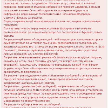
размещение рекламы, предложение оказания услуг, в том числе в личной
переписке, дневниках и альбомах запрещено и подлежит удалению, а аккаунт
пользователя может быть заблокирован на усмотрение модератора.
информацию, нарушающую законодательство Российской Федерации.
Ссылки в Профиле запрещены.
Перед созданием новой темы проверьте поиском - не создана ли аналогичная
тема ранее.
При систематических нарушениях возможна блокировка Участника на
постоянной основе решением модератора без согласования с Администрацией
форума.
Запрещено публичное обсуждение действий модераторов, супермодераторов и
администраторов по установке замечаний, редактированию сообщений или
закрытию/удалению тем, а также вопросам привлечения к ответственности. Если
Вы хотите обжаловать действия администрации, воспользуйтесь системой
личных сообщений или электронной почтой.
Запрещены явные и неявные призывы обсуждать вопросы на других форумах,
социальных сетях. Как в открытом доступе, так и через систему личных
сообщений. Пользователи, неоднократно нарушившие данный пункт Правил
форума, могут быть заблокированы по усмотрению модератора на различные
сроки вплоть до пожизненного.
Запрещены правки/удаления своих собственных сообщений с целью исказить/
скрыть их первоначальный смысл, а также провоцирование участников
конференции нарушать данные Правила.
Запрещено создание тем (или сообщений), направленных на обсуждение
ситуаций, связанных с деятельностью любых фирм, организаций, строительных
(или иных) бригад, частников. За нарушение данного пункта сообщения и темы
удаляются без предупреждения, а нарушители могут быть заблокированы
модератором по своему усмотрению.
Запрещается дублирование тем и сообщений.