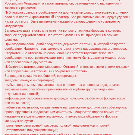
Российской Федерации, а также материалов, размещенных с нарушениями
и
закона «О рекламе».
Публикация ссылок в сообщениях на другие сайты допустима только в случаях,
если они носят информативный характер. Все рекламные ссылки будут удалены
и к автору могут быть применены наказания за нарушения по усмотрению
модератора.
Запрещено давать ссылки в ответ на вопрос участника форума, в которых
заранее содержится ответ. Все ответы должны быть приведены в рамках
форума.
При создании сообщений следует придерживаться темы, в которой создается
сообщение. Название темы должно отражать суть рассматриваемого вопроса.
Старайтесь не отвечать на сообщения не соответствующие теме. Все
сообщения, не соответствующие тематике, могут быть удалены модератором
или перенесены в другие темы.
Избыточное цитирование запрещено. Оставляйте только строки с теми словами
или вопросами, на которые Вы собираетесь ответить.
Запрещено создание сообщений, содержащих:
заведомо ложнyю инфоpмацию;
гpубые, нецензурные выражения, как в явном, так и неявном виде, а также
высказывания, способные принизить или оскорбить группы людей или
отдельных личностей;
информацию, безосновательно дискредитирующую любое лицо (юридическое
или физическое);
любые высказывания, направленные на принижение достоинства собеседника,
провоцирующие к неадекватным действиям. Модератор вправе применить
наказание в виде лишения возможности такого лица общения на форуме
минимум на сутки.
проявления религиозной, расовой, половой, национальной и прочей
нетерпимости или дискриминации;
несанкционированную рекламу в любом виде. Несанкционированное