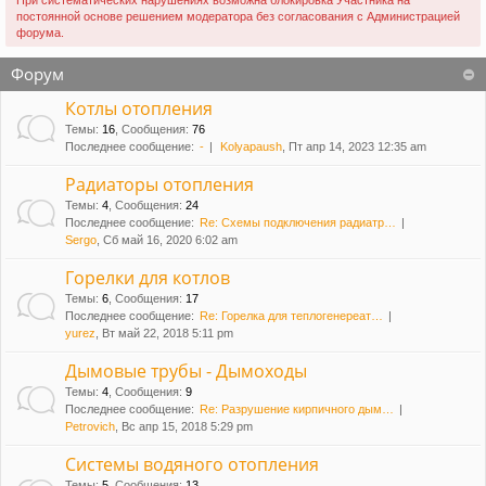
При систематических нарушениях возможна блокировка Участника на
постоянной основе решением модератора без согласования с Администрацией
форума.
Форум
Котлы отопления
Темы
:
16
,
Сообщения
:
76
Последнее сообщение:
-
Kolyapaush
, Пт апр 14, 2023 12:35 am
Радиаторы отопления
Темы
:
4
,
Сообщения
:
24
Последнее сообщение:
Re: Схемы подключения радиатр…
Sergo
, Сб май 16, 2020 6:02 am
Горелки для котлов
Темы
:
6
,
Сообщения
:
17
Последнее сообщение:
Re: Горелка для теплогенереат…
yurez
, Вт май 22, 2018 5:11 pm
Дымовые трубы - Дымоходы
Темы
:
4
,
Сообщения
:
9
Последнее сообщение:
Re: Разрушение кирпичного дым…
Petrovich
, Вс апр 15, 2018 5:29 pm
Системы водяного отопления
Темы
:
5
,
Сообщения
:
13