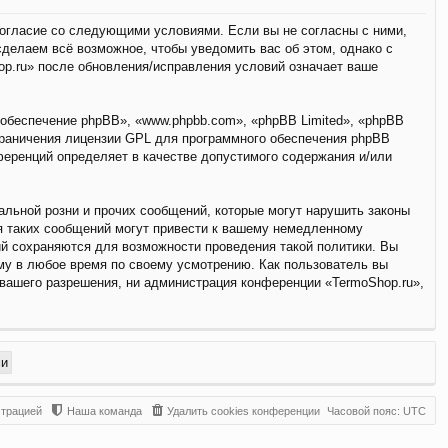
 согласие со следующими условиями. Если вы не согласны с ними,
сделаем всё возможное, чтобы уведомить вас об этом, однако с
op.ru» после обновления/исправления условий означает ваше
обеспечение phpBB», «www.phpbb.com», «phpBB Limited», «phpBB
граничения лицензии GPL для программного обеспечения phpBB
нференций определяет в качестве допустимого содержания и/или
льной розни и прочих сообщений, которые могут нарушить законы
я таких сообщений могут привести к вашему немедленному
ий сохраняются для возможности проведения такой политики. Вы
му в любое время по своему усмотрению. Как пользователь вы
 вашего разрешения, ни администрация конференции «TermoShop.ru»,
страцией
Наша команда
Удалить cookies конференции
Часовой пояс:
UTC