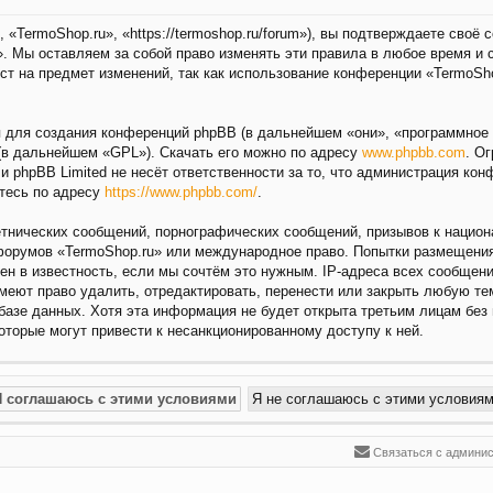
«TermoShop.ru», «https://termoshop.ru/forum»), вы подтверждаете своё
. Мы оставляем за собой право изменять эти правила в любое время и 
ст на предмет изменений, так как использование конференции «TermoSh
для создания конференций phpBB (в дальнейшем «они», «программное 
(в дальнейшем «GPL»). Скачать его можно по адресу
www.phpbb.com
. О
 и phpBB Limited не несёт ответственности за то, что администрация ко
тесь по адресу
https://www.phpbb.com/
.
нических сообщений, порнографических сообщений, призывов к национа
 форумов «TermoShop.ru» или международное право. Попытки размещени
ен в известность, если мы сочтём это нужным. IP-адреса всех сообщен
меют право удалить, отредактировать, перенести или закрыть любую те
 базе данных. Хотя эта информация не будет открыта третьим лицам без
которые могут привести к несанкционированному доступу к ней.
Связаться с админи