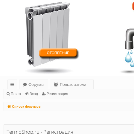
Форумы
Пользователи
с
Поиск
Вход
Регистрация
ы
Список форумов
лк
и
TermoShop.ru - Регистрация