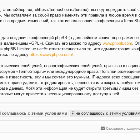
«TermoShop.ru», «https://termoshop.ru/forum»), вы подтверждаете своё
. Мы оставляем за собой право изменять эти правила в любое время и 
ст на предмет изменений, так как использование конференции «TermoSh
для создания конференций phpBB (в дальнейшем «они», «программное 
(в дальнейшем «GPL»). Скачать его можно по адресу
www.phpbb.com
. О
 и phpBB Limited не несёт ответственности за то, что администрация ко
тесь по адресу
https://www.phpbb.com/
.
нических сообщений, порнографических сообщений, призывов к национа
 форумов «TermoShop.ru» или международное право. Попытки размещени
ен в известность, если мы сочтём это нужным. IP-адреса всех сообщен
меют право удалить, отредактировать, перенести или закрыть любую те
 базе данных. Хотя эта информация не будет открыта третьим лицам без
которые могут привести к несанкционированному доступу к ней.
Связаться с админи