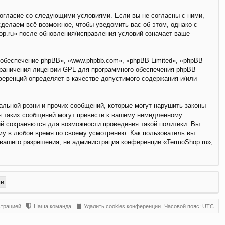
 согласие со следующими условиями. Если вы не согласны с ними,
сделаем всё возможное, чтобы уведомить вас об этом, однако с
op.ru» после обновления/исправления условий означает ваше
обеспечение phpBB», «www.phpbb.com», «phpBB Limited», «phpBB
граничения лицензии GPL для программного обеспечения phpBB
нференций определяет в качестве допустимого содержания и/или
льной розни и прочих сообщений, которые могут нарушить законы
я таких сообщений могут привести к вашему немедленному
ий сохраняются для возможности проведения такой политики. Вы
му в любое время по своему усмотрению. Как пользователь вы
 вашего разрешения, ни администрация конференции «TermoShop.ru»,
страцией
Наша команда
Удалить cookies конференции
Часовой пояс:
UTC