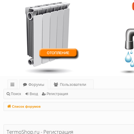
Форумы
Пользователи
с
Поиск
Вход
Регистрация
ы
Список форумов
лк
и
TermoShop.ru - Регистрация