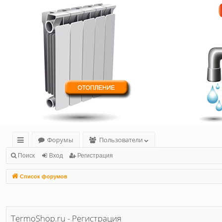
Форумы
Пользователи
с
Поиск
Вход
Регистрация
ы
Список форумов
лк
и
TermoShop.ru - Регистрация