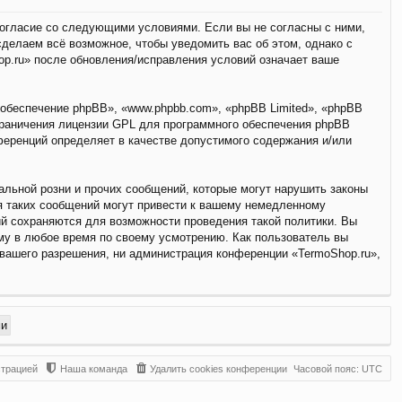
 согласие со следующими условиями. Если вы не согласны с ними,
сделаем всё возможное, чтобы уведомить вас об этом, однако с
op.ru» после обновления/исправления условий означает ваше
обеспечение phpBB», «www.phpbb.com», «phpBB Limited», «phpBB
граничения лицензии GPL для программного обеспечения phpBB
нференций определяет в качестве допустимого содержания и/или
льной розни и прочих сообщений, которые могут нарушить законы
я таких сообщений могут привести к вашему немедленному
ий сохраняются для возможности проведения такой политики. Вы
му в любое время по своему усмотрению. Как пользователь вы
 вашего разрешения, ни администрация конференции «TermoShop.ru»,
страцией
Наша команда
Удалить cookies конференции
Часовой пояс:
UTC