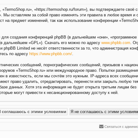
«TermoShop.ru», «https://termoshop.ru/forum»), вы подтверждаете своё
. Мы оставляем за собой право изменять эти правила в любое время и 
ст на предмет изменений, так как использование конференции «TermoSh
для создания конференций phpBB (в дальнейшем «они», «программное 
(в дальнейшем «GPL»). Скачать его можно по адресу
www.phpbb.com
. О
 и phpBB Limited не несёт ответственности за то, что администрация ко
тесь по адресу
https://www.phpbb.com/
.
нических сообщений, порнографических сообщений, призывов к национа
 форумов «TermoShop.ru» или международное право. Попытки размещени
ен в известность, если мы сочтём это нужным. IP-адреса всех сообщен
меют право удалить, отредактировать, перенести или закрыть любую те
 базе данных. Хотя эта информация не будет открыта третьим лицам без
которые могут привести к несанкционированному доступу к ней.
Связаться с админи