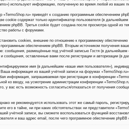
eams») используют информацию, полученную во время любой из ваших п
р «TermoShop.ru» приведёт к созданию программным обеспечением phpB
ве cookie содержат только идентификатор пользователя (в дальнейшем 
ением phpBB. Третья cookie будет создана после просмотра одной из т
ство работы с форумами.
тановить cookies, внешние по отношению к программному обеспечению 
о программным обеспечением phpBB. Вторым источником получения ваш
е: сообщения, размещённые под учётной записью Гостя (в дальнейшем «
 и сообщения, оставленные вами после регистрации и авторизации (в д
дентифицируемое имя (в дальнейшем «ваше имя пользователя»), индиви
). Ваша информация из вашей учётной записи на форумах «TermoShop.ru
ая информация, запрашиваемая при регистрации в конференции «TermoS
льной ко вводу, на усмотрение администрации конференции «TermoShop.r
го, у вас есть возможность согласиться/отказаться от получения сооб
ако не рекомендуется использовать этот же самый пароль, регистриру
те его в тайне, ни при каких обстоятельствах ни представители «TermoSh
вашей учётной записи, вы сможете воспользоваться функцией восстано
вателя и ваш адрес email, после чего программное обеспечение phpBB 