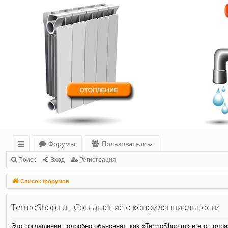
Форумы
Пользователи
с
Поиск
Вход
Регистрация
ы
Список форумов
лк
TermoShop.ru - Соглашение о конфиденциальности
и
Это соглашение подробно объясняет, как «TermoShop.ru» и его подра