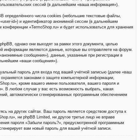
ользовательских сессий (в дальнейшем «ваша информация»).
B определённого числа cookies (небольшие текстовые файлы,
«user-id») и идентификатор анонимной сессии (в дальнейшем
ем конференции «TermoShop.ru» и будет использоваться для хранения
phpBB, однако они выходят за рамки этого документа, целью
ей информации являются данные, которые вы отправляете на форум.
анонимные сообщения»), данные, указанные при регистрации в
альнейшем «ваши сообщения»).
дуальный пароль для входа под вашей учётной записью (далее «ваш
» охраняется законами о защите компьютерной информации,
hop.ru», кроме вашего имени пользователя, вашего пароля и
u». В любом случае у вас есть возможность выбрать, какая
щений, автоматически сгенерированных программным обеспечением
ясь на других сайтах. Ваш пароль является средством доступа к
op.ru», ни phpBB Limited, ни другое третье лицо не вправе
вления пароля «Забыли пароль?», предусмотренной программным
сгенерирует вам новый пароль для вашей учётной записи.