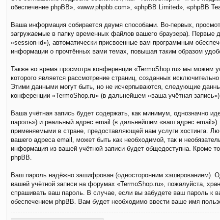
обеспечение phpBB», «www.phpbb.com», «phpBB Limited», «phpBB T
Ваша информация собирается двумя способами. Во-первых, просмот
загружаемые в папку временных файлов вашего браузера). Первые д
«session-id»), автоматически присвоенные вам программным обеспеч
информации о прочтённых вами темах, повышая таким образом удоб
Также во время просмотра конференции «TermoShop.ru» мы можем ус
которого является рассмотрение страниц, созданных исключительн
Этими данными могут быть, но не исчерпываются, следующие данны
конференции «TermoShop.ru» (в дальнейшем «ваша учётная запись»)
Ваша учётная запись будет содержать, как минимум, однозначно и
пароль») и реальный адрес email (в дальнейшем «ваш адрес email»
применяемыми в стране, предоставляющей нам услуги хостинга. Люб
вашего адреса email, может быть как необходимой, так и необязате
информация из вашей учётной записи будет общедоступна. Кроме то
phpBB.
Ваш пароль надёжно зашифрован (односторонним хэшированием). Одн
вашей учётной записи на форумах «TermoShop.ru», пожалуйста, храни
спрашивать ваш пароль. В случае, если вы забудете ваш пароль к 
обеспечением phpBB. Вам будет необходимо ввести ваше имя пользо