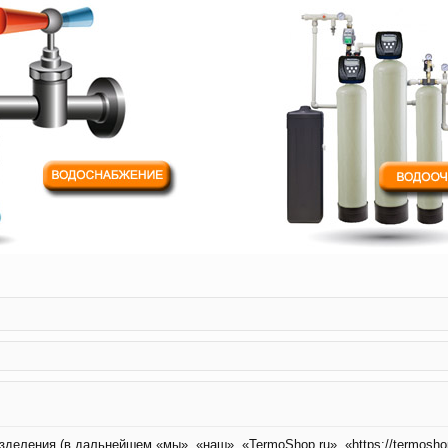
зделения (в дальнейшем «мы», «наш», «TermoShop.ru», «https://termosho