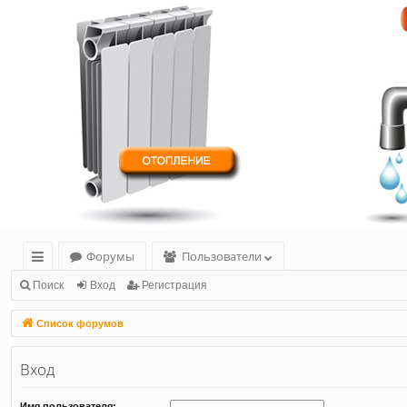
Форумы
Пользователи
с
Поиск
Вход
Регистрация
ы
Список форумов
лк
Вход
и
Имя пользователя: