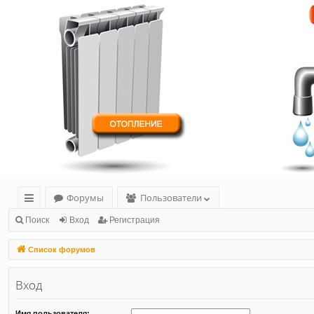
Форумы
Пользователи
с
Поиск
Вход
Регистрация
ы
Список форумов
лк
Вход
и
Имя пользователя: