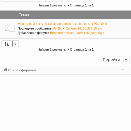
и
Найден 1 результат • Страница
1
из
1
Темы
Настройка управляющих клапанов RunXin
Последнее сообщение
Mr_Big
«
Ср мар 28, 2018 7:15 am
Добавлено в форуме
Водоподготовка - Фильтры для воды
Найден 1 результат • Страница
1
из
1
Перейти
Список форумов