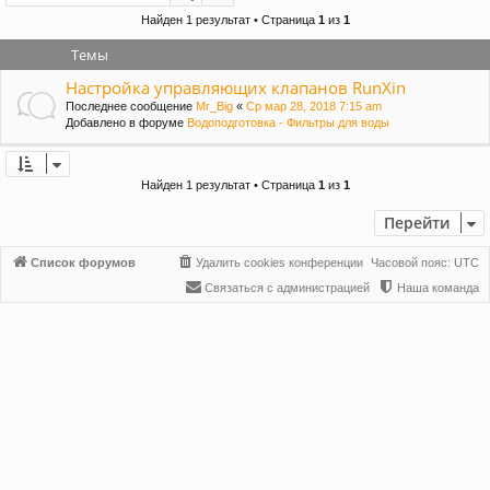
и
Найден 1 результат • Страница
1
из
1
Темы
Настройка управляющих клапанов RunXin
Последнее сообщение
Mr_Big
«
Ср мар 28, 2018 7:15 am
Добавлено в форуме
Водоподготовка - Фильтры для воды
Найден 1 результат • Страница
1
из
1
Перейти
Список форумов
Удалить cookies конференции
Часовой пояс:
UTC
Связаться с администрацией
Наша команда