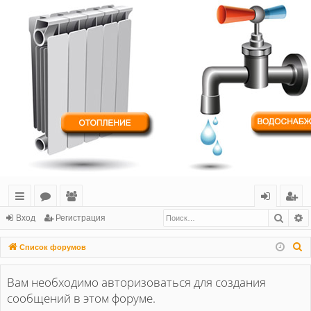
Поис
Р
с
о
ол
хо
ег
Вход
Регистрация
ы
ру
ьз
д
ис
П
Список форумов
лк
м
ов
тр
о
и
Вам необходимо авторизоваться для создания
и
ы
ат
ац
с
сообщений в этом форуме.
ел
ия
к