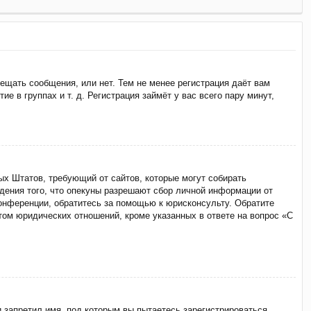
мещать сообщения, или нет. Тем не менее регистрация даёт вам
 в группах и т. д. Регистрация займёт у вас всего пару минут,
ённых Штатов, требующий от сайтов, которые могут собирать
дения того, что опекуны разрешают сбор личной информации от
конференции, обратитесь за помощью к юрисконсульту. Обратите
том юридических отношений, кроме указанных в ответе на вопрос «С
 запретил имя, под которым вы пытаетесь зарегистрироваться.