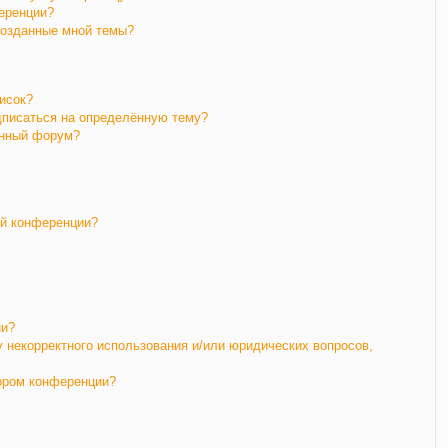
еренции?
созданные мной темы?
исок?
дписаться на определённую тему?
ённый форум?
ой конференции?
ии?
у некорректного использования и/или юридических вопросов,
тором конференции?