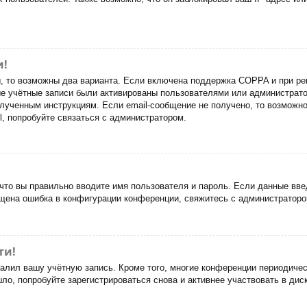
и!
ы, то возможны два варианта. Если включена поддержка COPPA и при рег
ые учётные записи были активированы пользователями или администрато
лученным инструкциям. Если email-сообщение не получено, то возможно
, попробуйте связаться с администратором.
что вы правильно вводите имя пользователя и пароль. Если данные вве
ущена ошибка в конфигурации конференции, свяжитесь с администраторо
ти!
далил вашу учётную запись. Кроме того, многие конференции периодич
о, попробуйте зарегистрироваться снова и активнее участвовать в дис