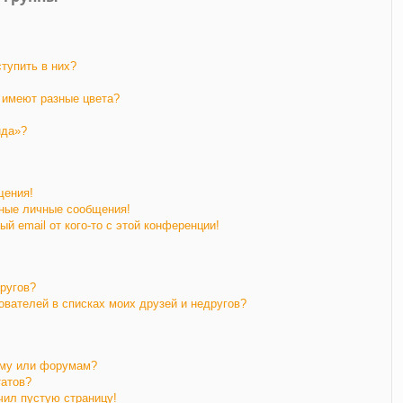
ступить в них?
 имеют разные цвета?
нда»?
щения!
ные личные сообщения!
й email от кого-то с этой конференции!
другов?
ователей в списках моих друзей и недругов?
уму или форумам?
татов?
чил пустую страницу!