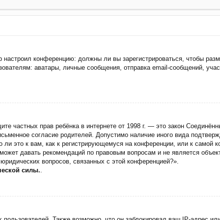
тор настроил конференцию: должны ли вы зарегистрироваться, чтобы раз
ателям: аватары, личные сообщения, отправка email-сообщений, участие
 защите частных прав ребёнка в интернете от 1998 г. — это закон Соедин
сьменное согласие родителей. Допустимо наличие иного вида подтверж
 ли это к вам, как к регистрирующемуся на конференции, или к самой 
 может давать рекомендаций по правовым вопросам и не является объек
 юридических вопросов, связанных с этой конференцией?».
ческой силы.
.
пользователей. Также возможно, что он заблокировал ваш IP-адрес или