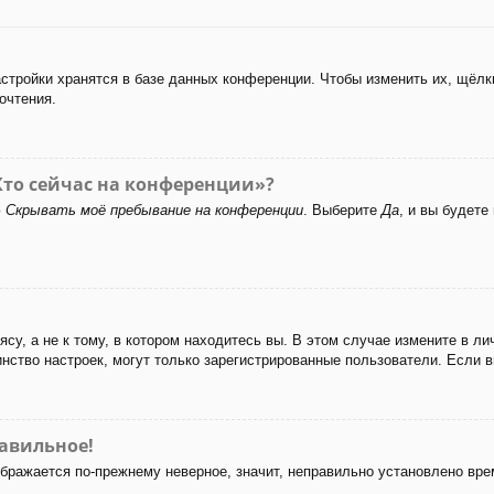
стройки хранятся в базе данных конференции. Чтобы изменить их, щёлк
очтения.
Кто сейчас на конференции»?
ю
Скрывать моё пребывание на конференции
. Выберите
Да
, и вы будет
у, а не к тому, в котором находитесь вы. В этом случае измените в лич
ьшинство настроек, могут только зарегистрированные пользователи. Если 
равильное!
ображается по-прежнему неверное, значит, неправильно установлено вр