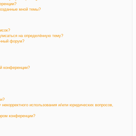
еренции?
созданные мной темы?
исок?
дписаться на определённую тему?
ённый форум?
ой конференции?
ии?
у некорректного использования и/или юридических вопросов,
тором конференции?