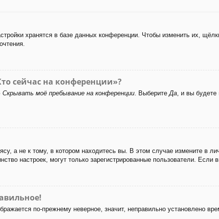
стройки хранятся в базе данных конференции. Чтобы изменить их, щёлк
очтения.
Кто сейчас на конференции»?
ю
Скрывать моё пребывание на конференции
. Выберите
Да
, и вы будет
у, а не к тому, в котором находитесь вы. В этом случае измените в лич
ьшинство настроек, могут только зарегистрированные пользователи. Если 
равильное!
ображается по-прежнему неверное, значит, неправильно установлено вр