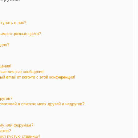
ступить в них?
 имеют разные цвета?
нда»?
щения!
ные личные сообщения!
й email от кого-то с этой конференции!
другов?
ователей в списках моих друзей и недругов?
уму или форумам?
татов?
чил пустую страницу!