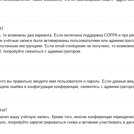
и!
ы, то возможны два варианта. Если включена поддержка COPPA и при рег
ые учётные записи были активированы пользователями или администрато
лученным инструкциям. Если email-сообщение не получено, то возможно
, попробуйте связаться с администратором.
что вы правильно вводите имя пользователя и пароль. Если данные вве
ущена ошибка в конфигурации конференции, свяжитесь с администраторо
ти!
далил вашу учётную запись. Кроме того, многие конференции периодич
о, попробуйте зарегистрироваться снова и активнее участвовать в дис