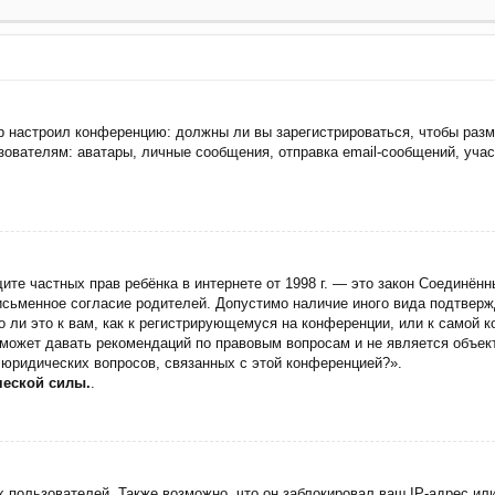
тор настроил конференцию: должны ли вы зарегистрироваться, чтобы раз
ателям: аватары, личные сообщения, отправка email-сообщений, участие
 защите частных прав ребёнка в интернете от 1998 г. — это закон Соедин
сьменное согласие родителей. Допустимо наличие иного вида подтверж
 ли это к вам, как к регистрирующемуся на конференции, или к самой 
 может давать рекомендаций по правовым вопросам и не является объек
 юридических вопросов, связанных с этой конференцией?».
ческой силы.
.
пользователей. Также возможно, что он заблокировал ваш IP-адрес или