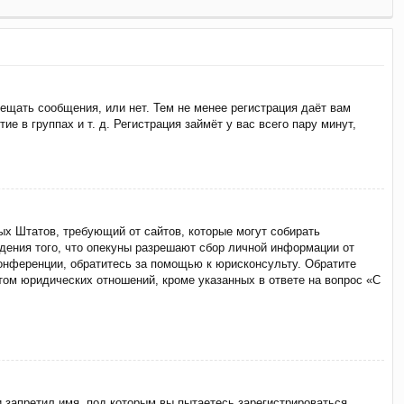
мещать сообщения, или нет. Тем не менее регистрация даёт вам
 в группах и т. д. Регистрация займёт у вас всего пару минут,
ённых Штатов, требующий от сайтов, которые могут собирать
дения того, что опекуны разрешают сбор личной информации от
конференции, обратитесь за помощью к юрисконсульту. Обратите
том юридических отношений, кроме указанных в ответе на вопрос «С
 запретил имя, под которым вы пытаетесь зарегистрироваться.